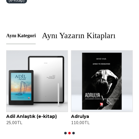
(e-Kitap)
Aynı Yazarın Kitapları
Aynı Kategori
)
Adil Anlaştık (e-kitap)
Adrulya
A
25,00TL
110,00TL
2