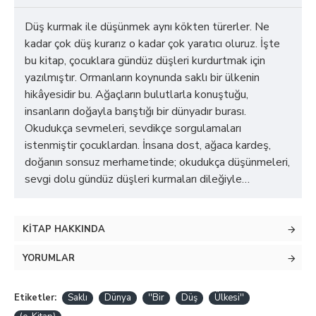
Düş kurmak ile düşünmek aynı kökten türerler. Ne
kadar çok düş kurarız o kadar çok yaratıcı oluruz. İşte
bu kitap, çocuklara gündüz düşleri kurdurtmak için
yazılmıştır. Ormanların koynunda saklı bir ülkenin
hikâyesidir bu. Ağaçların bulutlarla konuştuğu,
insanların doğayla barıştığı bir dünyadır burası.
Okudukça sevmeleri, sevdikçe sorgulamaları
istenmiştir çocuklardan. İnsana dost, ağaca kardeş,
doğanın sonsuz merhametinde; okudukça düşünmeleri,
sevgi dolu gündüz düşleri kurmaları dileğiyle…
KITAP HAKKINDA
YORUMLAR
Etiketler:
Saklı
Dünya
''Bir
Düş
Ülkesi''