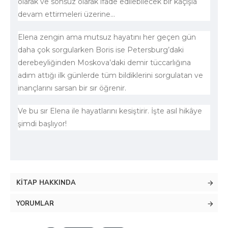
olarak ve sonsuz olarak ifade edilebilecek bir kaçışla
devam ettirmeleri üzerine…
Elena zengin ama mutsuz hayatını her geçen gün
daha çok sorgularken Boris ise Petersburg’daki
derebeyliğinden Moskova’daki demir tüccarlığına
adım attığı ilk günlerde tüm bildiklerini sorgulatan ve
inançlarını sarsan bir sır öğrenir.
Ve bu sır Elena ile hayatlarını kesiştirir. İşte asıl hikâye
şimdi başlıyor!
KITAP HAKKINDA
YORUMLAR