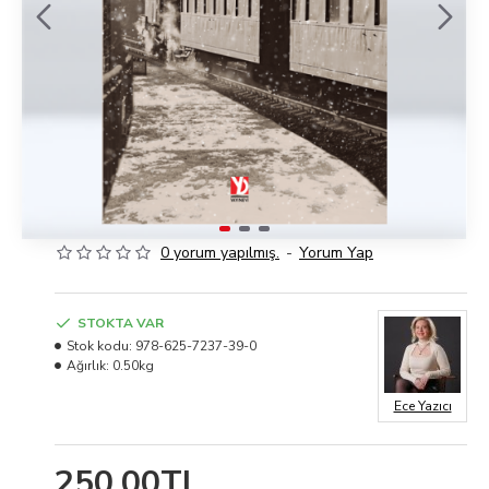
0 yorum yapılmış.
-
Yorum Yap
STOKTA VAR
Stok kodu:
978-625-7237-39-0
Ağırlık:
0.50kg
Ece Yazıcı
250,00TL