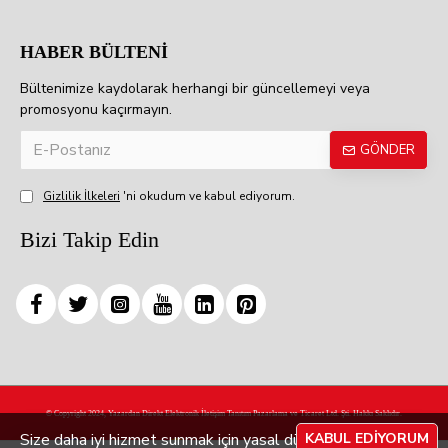
HABER BÜLTENİ
Bültenimize kaydolarak herhangi bir güncellemeyi veya
promosyonu kaçırmayın.
GÖNDER
Gizlilik İlkeleri
'ni okudum ve kabul ediyorum.
Bizi Takip Edin
© Copyright 2024, Yazardan Direkt Elektronik İletişim Tanıtım Pazarlama ve Ticaret Ltd. Şti. Hakkı Saklıdır.
Size daha iyi hizmet sunmak için yasal düzenlemelere
KABUL EDIYORUM