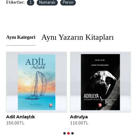
Etiketler:
1
Numaralı
Peron
Aynı Yazarın Kitapları
Aynı Kategori
)
Adil Anlaştık
Adrulya
150,00TL
110,00TL
1