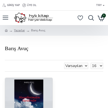
GIRIŞ YAP
ÜYE OL
TRY
0
Yazarlar
Barış Avuç
Barış Avuç