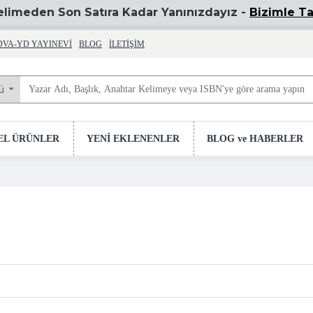
Kelimeden Son Satıra Kadar Yanınızdayız -
Bizimle Ta
DVA-YD YAYINEVI
BLOG
İLETIŞIM
ü
EL ÜRÜNLER
YENİ EKLENENLER
BLOG ve HABERLER