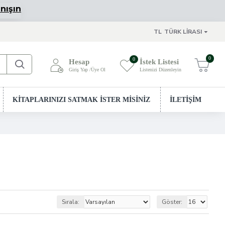
nışın
TL
TÜRK LIRASI
0
0
Hesap
İstek Listesi
Giriş Yap /Üye Ol
Listenizi Düzenleyin
Sepetim
KİTAPLARINIZI SATMAK İSTER MİSİNİZ
İLETİŞİM
Sırala:
Göster: