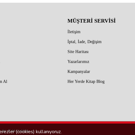
MÜŞTERİ SERVİSİ
İletişim
İptal, İade, Değişim
Site Haritası
m
Yazarlarımız
Kampanyalar
n Al
Her Yerde Kitap Blog
rezler (cookies) kullanıyoruz.
 Şti. Hakkı Saklıdır.