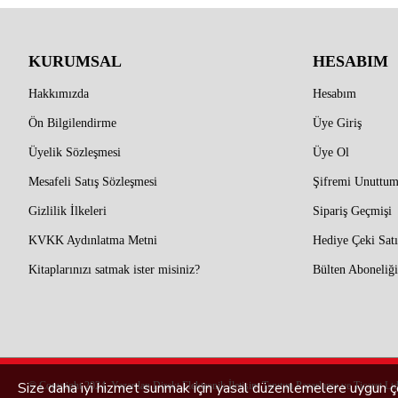
KURUMSAL
HESABIM
Hakkımızda
Hesabım
Ön Bilgilendirme
Üye Giriş
Üyelik Sözleşmesi
Üye Ol
Mesafeli Satış Sözleşmesi
Şifremi Unuttu
Gizlilik İlkeleri
Sipariş Geçmişi
KVKK Aydınlatma Metni
Hediye Çeki Satı
Kitaplarınızı satmak ister misiniz?
Bülten Aboneliği
Size daha iyi hizmet sunmak için yasal düzenlemelere uygun çe
© Copyright 2024, Yazardan Direkt Elektronik İletişim Tanıtım Pazarlama ve Ticaret Ltd.