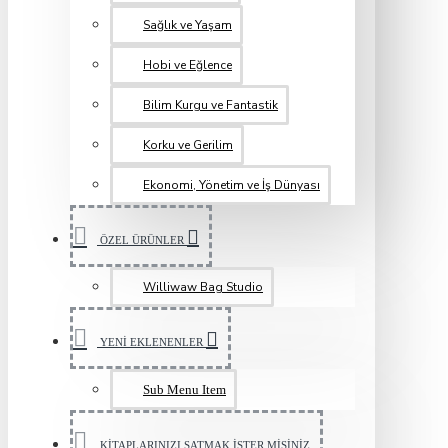
Sağlık ve Yaşam
Hobi ve Eğlence
Bilim Kurgu ve Fantastik
Korku ve Gerilim
Ekonomi, Yönetim ve İş Dünyası
ÖZEL ÜRÜNLER
Williwaw Bag Studio
YENİ EKLENENLER
Sub Menu Item
KİTAPLARINIZI SATMAK İSTER MİSİNİZ