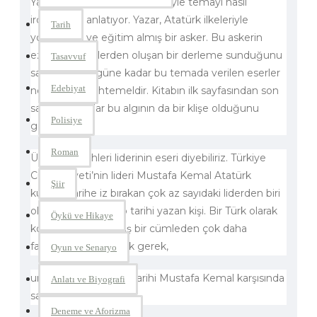
Yazar Cemil Özer bu ifadeleriyle temayı nasıl
irdelediğini anlatıyor. Yazar, Atatürk ilkeleriyle
Tarih
yoğrulmuş ve eğitim almış bir asker. Bu askerin
ezber ve klişelerden oluşan bir derleme sunduğunu
Tasavvuf
sanmanız, bugüne kadar bu temada verilen eserler
Edebiyat
nedeniyle muhtemeldir. Kitabın ilk sayfasından son
sayfasına kadar bu algının da bir klişe olduğunu
Polisiye
göreceksiniz.
Roman
Ülkelerin tarihleri liderinin eseri diyebiliriz. Türkiye
Cumhuriyeti’nin lideri Mustafa Kemal Atatürk
Şiir
küresel tarihe iz bırakan çok az sayıdaki liderden biri
olmanın ötesinde, o tarihi yazan kişi. Bir Türk olarak
Öykü ve Hikaye
kolayca ifade edilmiş bir cümleden çok daha
fazlasıyla noktalamak gerek,
Oyun ve Senaryo
unutmayalım dünya tarihi Mustafa Kemal karşısında
Anlatı ve Biyografi
saygıyla eğiliyor.
Deneme ve Aforizma