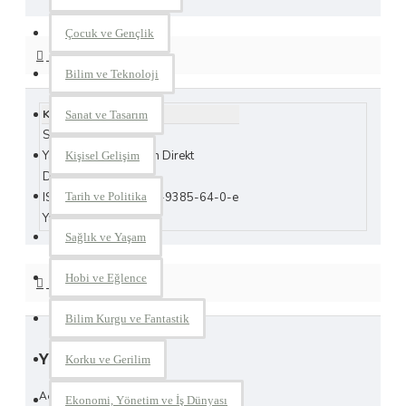
Çocuk ve Gençlik
KITAP HAKKINDA
Bilim ve Teknoloji
Kitap Hakkında
Sanat ve Tasarım
Sayfa Sayısı
ekitap
Yayınevi
Yazardan Direkt
Kişisel Gelişim
Dil
Türkçe
ISBN
978-605-9385-64-0-e
Tarih ve Politika
Yayım Tarihi
2019
Sağlık ve Yaşam
Hobi ve Eğlence
YORUMLAR
Bilim Kurgu ve Fantastik
YORUM YAP
Korku ve Gerilim
Adınız
Ekonomi, Yönetim ve İş Dünyası