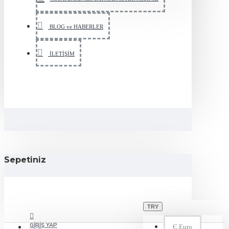
BLOG ve HABERLER
İLETİŞİM
Sepetiniz
TRY
GIRIŞ YAP
Є
Euro