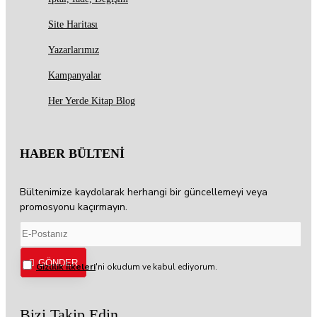
Site Haritası
Yazarlarımız
Kampanyalar
Her Yerde Kitap Blog
HABER BÜLTENİ
Bültenimize kaydolarak herhangi bir güncellemeyi veya
promosyonu kaçırmayın.
GÖNDER
Gizlilik İlkeleri
'ni okudum ve kabul ediyorum.
Bizi Takip Edin