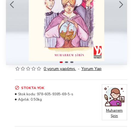
0 yorum yapılmış.
-
Yorum Yap
STOKTA YOK
Stok kodu:
978-605-9385-69-5-s
Ağırlık:
0.50kg
Muharrem
Şirin