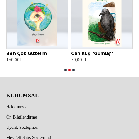
Ben Çok Güzelim
Can Kuş ''Gümüş''
D
150,00TL
70,00TL
8
KURUMSAL
Hakkımızda
Ön Bilgilendirme
Üyelik Sözleşmesi
Mesafeli Satış Sözleşmesi