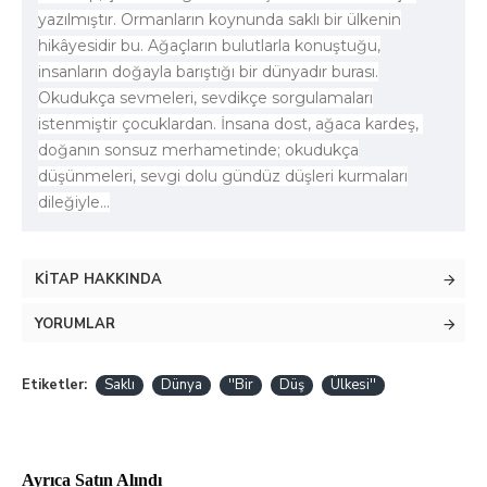
yazılmıştır. Ormanların koynunda saklı bir ülkenin
hikâyesidir bu. Ağaçların bulutlarla konuştuğu,
insanların doğayla barıştığı bir dünyadır burası.
Okudukça sevmeleri, sevdikçe sorgulamaları
istenmiştir çocuklardan. İnsana dost, ağaca kardeş,
doğanın sonsuz merhametinde; okudukça
düşünmeleri, sevgi dolu gündüz düşleri kurmaları
dileğiyle…
KITAP HAKKINDA
YORUMLAR
Etiketler:
Saklı
Dünya
''Bir
Düş
Ülkesi''
Ayrıca Satın Alındı