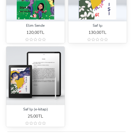
Elim Sende
Saf Işı
120,00TL
130,00TL
Saf Işı (e-kitap)
25,00TL