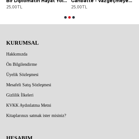
ap)
Bir Diplomatın Hayat Yolculuğu (E-Kitap)
Ganbatte - Vazgeçmeyeceğiz (e-kitap)
25,00TL
25,00TL
2
KURUMSAL
Hakkımızda
Ön Bilgilendirme
Üyelik Sözleşmesi
Mesafeli Satış Sözleşmesi
Gizlilik İlkeleri
KVKK Aydınlatma Metni
Kitaplarınızı satmak ister misiniz?
HESABIM