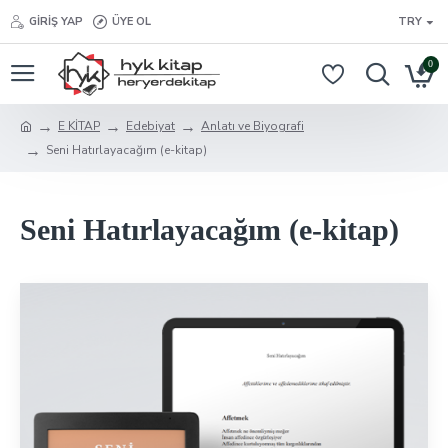
GIRIŞ YAP
ÜYE OL
TRY
0
E KİTAP
Edebiyat
Anlatı ve Biyografi
Seni Hatırlayacağım (e-kitap)
Seni Hatırlayacağım (e-kitap)