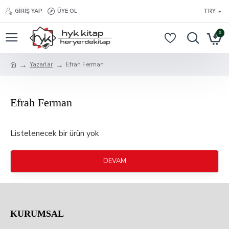
GIRIŞ YAP
ÜYE OL
TRY
0
Yazarlar
Efrah Ferman
Efrah Ferman
Listelenecek bir ürün yok
DEVAM
KURUMSAL