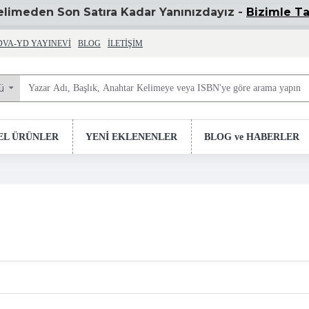
Kelimeden Son Satıra Kadar Yanınızdayız -
Bizimle Ta
DVA-YD YAYINEVI
BLOG
İLETIŞIM
ü
EL ÜRÜNLER
YENİ EKLENENLER
BLOG ve HABERLER