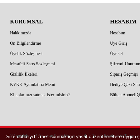
KURUMSAL
HESABIM
Hakkımızda
Hesabım
Ön Bilgilendirme
Üye Giriş
Üyelik Sözleşmesi
Üye Ol
Mesafeli Satış Sözleşmesi
Şifremi Unuttu
Gizlilik İlkeleri
Sipariş Geçmişi
KVKK Aydınlatma Metni
Hediye Çeki Satı
Kitaplarınızı satmak ister misiniz?
Bülten Aboneliği
Size daha iyi hizmet sunmak için yasal düzenlemelere uygun çe
© Copyright 2024, Yazardan Direkt Elektronik İletişim Tanıtım Pazarlama ve Ticaret Ltd.