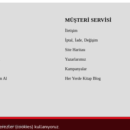
MÜŞTERİ SERVİSİ
İletişim
İptal, İade, Değişim
Site Haritası
m
Yazarlarımız
Kampanyalar
n Al
Her Yerde Kitap Blog
rezler (cookies) kullanıyoruz.
 Şti. Hakkı Saklıdır.