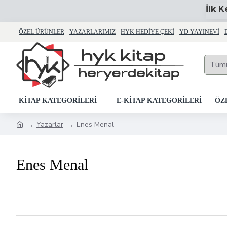
İlk 
ÖZEL ÜRÜNLER
YAZARLARIMIZ
HYK HEDIYE ÇEKI
YD YAYINEVI
Tüm
KİTAP KATEGORİLERİ
E-KİTAP KATEGORİLERİ
ÖZ
Yazarlar
Enes Menal
Enes Menal