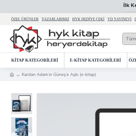
İlk 
ÖZEL ÜRÜNLER
YAZARLARIMIZ
HYK HEDIYE ÇEKI
YD YAYINEVI
Tüm
KİTAP KATEGORİLERİ
E-KİTAP KATEGORİLERİ
ÖZ
Kardan Adam’ın Güneş’e Aşkı (e-kitap)