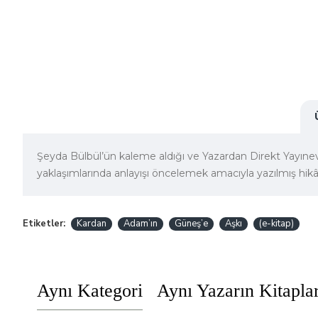
Şeyda Bülbül’ün kaleme aldığı ve Yazardan Direkt Yayıne
yaklaşımlarında anlayışı öncelemek amacıyla yazılmış hik
Etiketler:
Kardan
Adam’ın
Güneş’e
Aşkı
(e-kitap)
Aynı Kategori
Aynı Yazarın Kitaplar