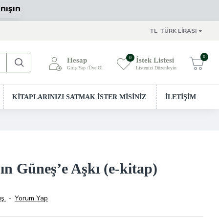
nışın
TL
TÜRK LIRASI
0
0
Hesap
İstek Listesi
Giriş Yap /Üye Ol
Listenizi Düzenleyin
Sepetim
KİTAPLARINIZI SATMAK İSTER MİSİNİZ
İLETİŞİM
n Güneş’e Aşkı (e-kitap)
ş.
-
Yorum Yap