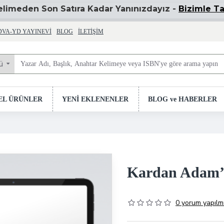
Kelimeden Son Satıra Kadar Yanınızdayız -
Bizimle Ta
DVA-YD YAYINEVI
BLOG
İLETIŞIM
ü
EL ÜRÜNLER
YENİ EKLENENLER
BLOG ve HABERLER
Kardan Adam’ı
0 yorum yapılmı