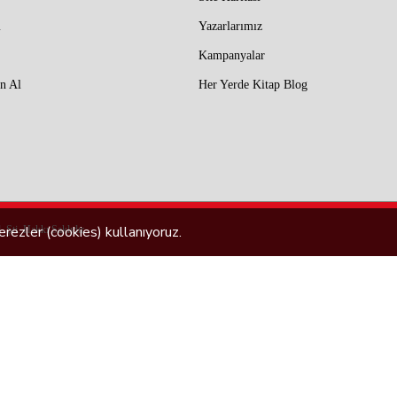
m
Yazarlarımız
Kampanyalar
n Al
Her Yerde Kitap Blog
rezler (cookies) kullanıyoruz.
 Şti. Hakkı Saklıdır.