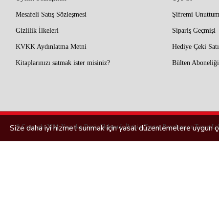
Mesafeli Satış Sözleşmesi
Şifremi Unuttu
Gizlilik İlkeleri
Sipariş Geçmişi
KVKK Aydınlatma Metni
Hediye Çeki Satı
Kitaplarınızı satmak ister misiniz?
Bülten Aboneliği
Size daha iyi hizmet sunmak için yasal düzenlemelere uygun çe
© Copyright 2024, Yazardan Direkt Elektronik İletişim Tanıtım Pazarlama ve Ticaret Ltd.