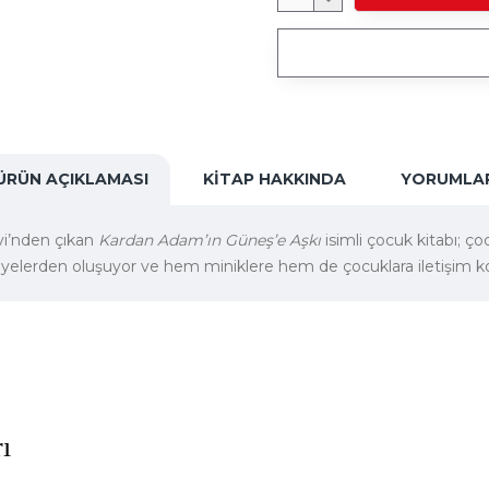
ÜRÜN AÇIKLAMASI
KITAP HAKKINDA
YORUMLA
vi’nden çıkan
Kardan Adam’ın Güneş’e Aşkı
isimli çocuk kitabı; 
âyelerden oluşuyor ve hem miniklere hem de çocuklara iletişim k
ı