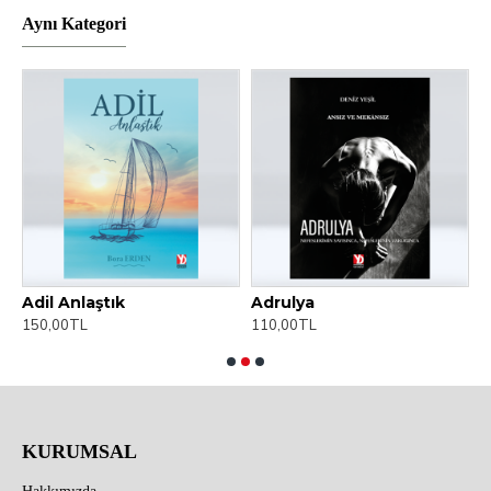
Aynı Kategori
Adil Anlaştık
Adrulya
150,00TL
110,00TL
1
KURUMSAL