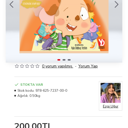
0 yorum yapılmış.
-
Yorum Yap
STOKTA VAR
Stok kodu:
978-625-7237-00-0
Ağırlık:
0.50kg
Ezgi Uğur
200,00TL