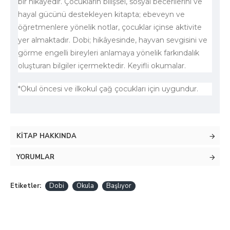
bir hikâyedir. Çocukların bilişsel, sosyal becerilerini ve
hayal gücünü destekleyen kitapta; ebeveyn ve
öğretmenlere yönelik notlar, çocuklar içinse aktivite
yer almaktadır. Dobi; hikâyesinde, hayvan sevgisini ve
görme engelli bireyleri anlamaya yönelik farkındalık
oluşturan bilgiler içermektedir. Keyifli okumalar.
*Okul öncesi ve ilkokul çağ çocukları için uygundur.
KITAP HAKKINDA
YORUMLAR
Etiketler:
Dobi
Okula
Başlıyor