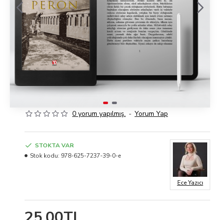
0 yorum yapılmış.
-
Yorum Yap
STOKTA VAR
Stok kodu:
978-625-7237-39-0-e
Ece Yazıcı
25,00TL