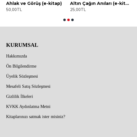
Ahlak ve Görüş (e-kitap)
Altın Çağın Anıları (e-kitap)
A
50,00TL
25,00TL
2
KURUMSAL
Hakkımızda
Ön Bilgilendirme
Üyelik Sözleşmesi
Mesafeli Satış Sözleşmesi
Gizlilik İlkeleri
KVKK Aydınlatma Metni
Kitaplarınızı satmak ister misiniz?