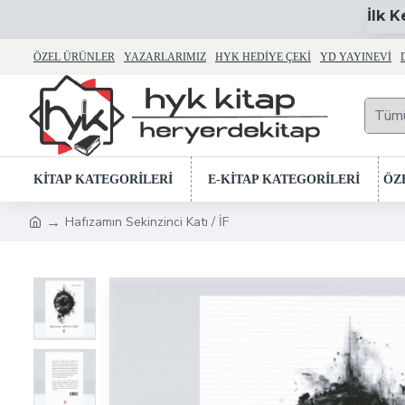
İlk 
ÖZEL ÜRÜNLER
YAZARLARIMIZ
HYK HEDIYE ÇEKI
YD YAYINEVI
Tüm
KİTAP KATEGORİLERİ
E-KİTAP KATEGORİLERİ
ÖZ
Hafızamın Sekinzinci Katı / İF