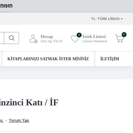
nışın
TL
TÜRK LIRASI
0
0
Hesap
İstek Listesi
Giriş Yap /Üye Ol
Listenizi Düzenleyin
Sepetim
KİTAPLARINIZI SATMAK İSTER MİSİNİZ
İLETİŞİM
nzinci Katı / İF
ş.
-
Yorum Yap