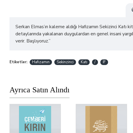
Serkan Elmas’ın kaleme aldığı Hafızamın Sekizinci Katı kit
detaylarında yakalanan duygulardan en genel insani yargıl
verir. Başlıyoruz.”
Etiketler:
Hafızamın
Sekinzinci
Katı
/
İF
Ayrıca Satın Alındı