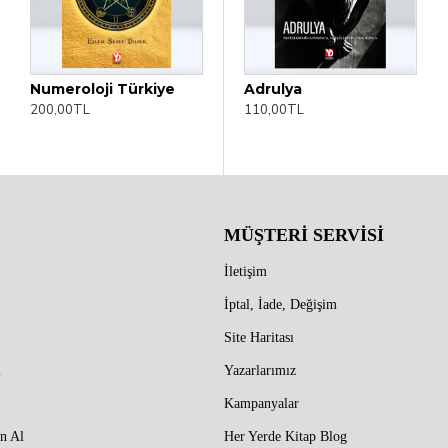
Numeroloji Türkiye
Adil Anlaştık
Adrulya
200,00TL
150,00TL
110,00TL
MÜŞTERİ SERVİSİ
İletişim
İptal, İade, Değişim
Site Haritası
m
Yazarlarımız
Kampanyalar
n Al
Her Yerde Kitap Blog