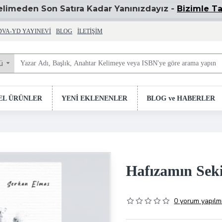
Kelimeden Son Satıra Kadar Yanınızdayız -
Bizimle Ta
DVA-YD YAYINEVI
BLOG
İLETIŞIM
ü
EL ÜRÜNLER
YENİ EKLENENLER
BLOG ve HABERLER
Hafızamın Seki
0 yorum yapılmı