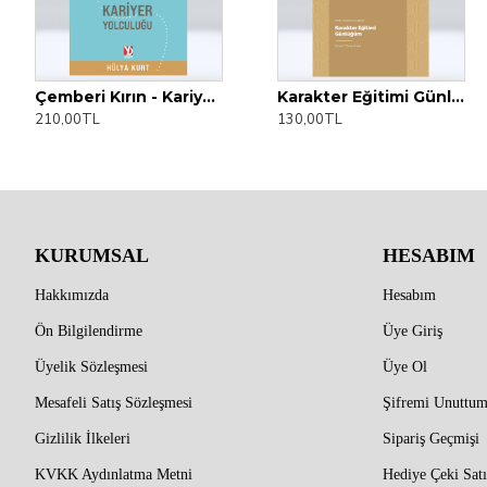
Çemberi Kırın - Kariyer Yolculuğu
Karakter Eğitimi Günlüğüm
# Senin İçin Evimdeydim
1 Numaralı Peron
210,00TL
130,00TL
125,00TL
250,00TL
KURUMSAL
HESABIM
Hakkımızda
Hesabım
Ön Bilgilendirme
Üye Giriş
Üyelik Sözleşmesi
Üye Ol
Mesafeli Satış Sözleşmesi
Şifremi Unuttu
Gizlilik İlkeleri
Sipariş Geçmişi
KVKK Aydınlatma Metni
Hediye Çeki Satı