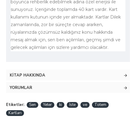
boyunca rehberlik edebilmek adına özel enerjisi ile
sunuyoruz. İçeriğinde toplamda 40 kart vardır. Kart
kullanımı kutunun içinde yer almaktadır. Kartlar Dilek
zamanlarında, zor bir süreçte cevap ararken,
rüyalarınızda çözümsüz kaldığınız konu hakkında
mesaj almak için, sen ben açılımları, geçmiş şimdi ve
gelecek açılımları için sizlere yardımcı olacaktır.
KITAP HAKKINDA
YORUMLAR
Etiketler:
Sen
Yeter
ki
İste
ve
Totem
Kartları