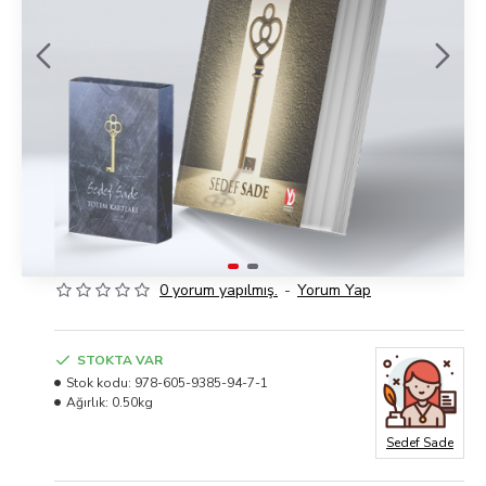
0 yorum yapılmış.
-
Yorum Yap
STOKTA VAR
Stok kodu:
978-605-9385-94-7-1
Ağırlık:
0.50kg
Sedef Sade